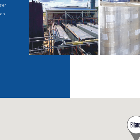
nser
men