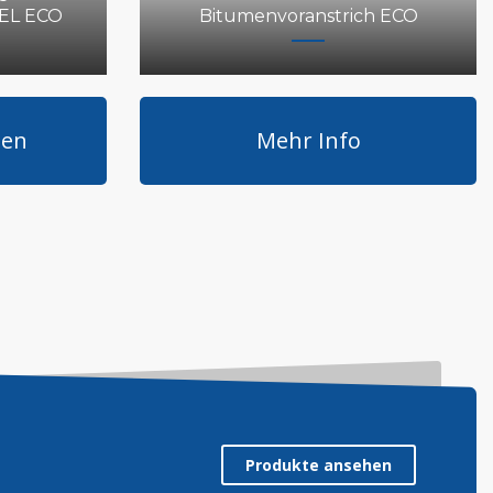
REL ECO
Bitumenvoranstrich ECO
den
Mehr Info
Produkte ansehen