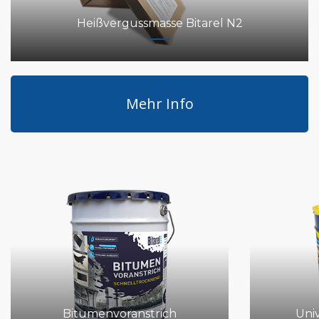
Heißvergussmasse Bitarel N2
Mehr Info
Bitumenvoranstrich
Uni