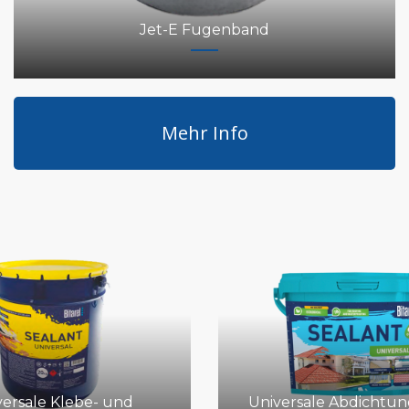
Jet-E Fugenband
Mehr Info
versale Klebe- und
Universale Abdichtu