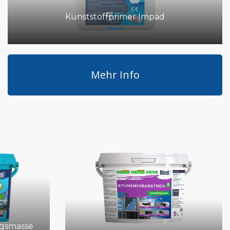
Kunststoffprimer Impad
Mehr Info
ngsmasse